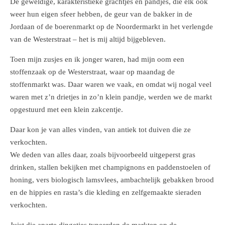
De geweldige, karakteristieke grachtjes en pandjes, die elk ook
weer hun eigen sfeer hebben, de geur van de bakker in de
Jordaan of de boerenmarkt op de Noordermarkt in het verlengde
van de Westerstraat – het is mij altijd bijgebleven.
Toen mijn zusjes en ik jonger waren, had mijn oom een
stoffenzaak op de Westerstraat, waar op maandag de
stoffenmarkt was. Daar waren we vaak, en omdat wij nogal veel
waren met z’n drietjes in zo’n klein pandje, werden we de markt
opgestuurd met een klein zakcentje.
Daar kon je van alles vinden, van antiek tot duiven die ze
verkochten.
We deden van alles daar, zoals bijvoorbeeld uitgeperst gras
drinken, stallen bekijken met champignons en paddenstoelen of
honing, vers biologisch lamsvlees, ambachtelijk gebakken brood
en de hippies en rasta’s die kleding en zelfgemaakte sieraden
verkochten.
Juist die aparte dingetjes typeerden de markten op de