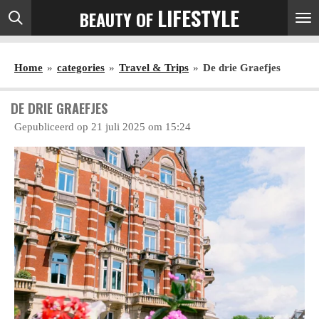
LIFESTYLE
BEAUTY OF
Ga
direct
naar
Home
»
categories
»
Travel & Trips
»
De drie Graefjes
de
hoofdinhoud
DE DRIE GRAEFJES
Gepubliceerd op 21 juli 2025 om 15:24