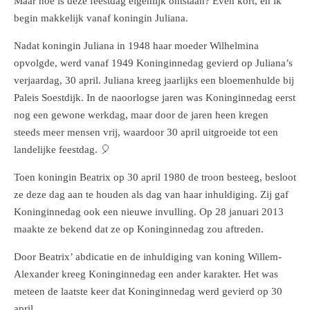
Maar hoe is deze feestdag eigenlijk ontstaan? Even kort, en ik
begin makkelijk vanaf koningin Juliana.
Nadat koningin Juliana in 1948 haar moeder Wilhelmina
opvolgde, werd vanaf 1949 Koninginnedag gevierd op Juliana’s
verjaardag, 30 april. Juliana kreeg jaarlijks een bloemenhulde bij
Paleis Soestdijk. In de naoorlogse jaren was Koninginnedag eerst
nog een gewone werkdag, maar door de jaren heen kregen
steeds meer mensen vrij, waardoor 30 april uitgroeide tot een
landelijke feestdag. 🎈
Toen koningin Beatrix op 30 april 1980 de troon besteeg, besloot
ze deze dag aan te houden als dag van haar inhuldiging. Zij gaf
Koninginnedag ook een nieuwe invulling. Op 28 januari 2013
maakte ze bekend dat ze op Koninginnedag zou aftreden.
Door Beatrix’ abdicatie en de inhuldiging van koning Willem-
Alexander kreeg Koninginnedag een ander karakter. Het was
meteen de laatste keer dat Koninginnedag werd gevierd op 30
april.