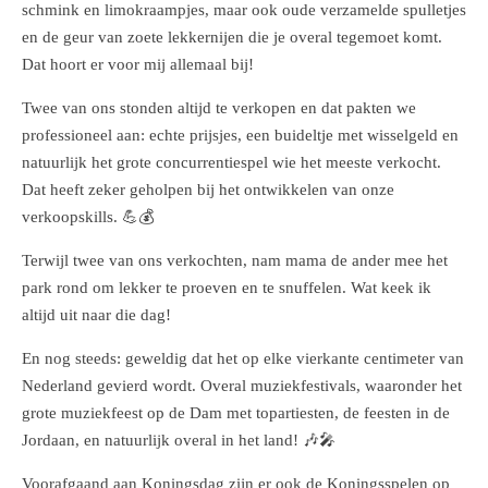
schmink en limokraampjes, maar ook oude verzamelde spulletjes
en de geur van zoete lekkernijen die je overal tegemoet komt.
Dat hoort er voor mij allemaal bij!
Twee van ons stonden altijd te verkopen en dat pakten we
professioneel aan: echte prijsjes, een buideltje met wisselgeld en
natuurlijk het grote concurrentiespel wie het meeste verkocht.
Dat heeft zeker geholpen bij het ontwikkelen van onze
verkoopskills. 💪💰
Terwijl twee van ons verkochten, nam mama de ander mee het
park rond om lekker te proeven en te snuffelen. Wat keek ik
altijd uit naar die dag!
En nog steeds: geweldig dat het op elke vierkante centimeter van
Nederland gevierd wordt. Overal muziekfestivals, waaronder het
grote muziekfeest op de Dam met topartiesten, de feesten in de
Jordaan, en natuurlijk overal in het land! 🎶🎤
Voorafgaand aan Koningsdag zijn er ook de Koningsspelen op