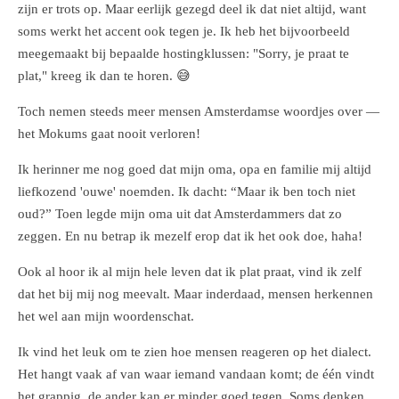
zijn er trots op. Maar eerlijk gezegd deel ik dat niet altijd, want
soms werkt het accent ook tegen je. Ik heb het bijvoorbeeld
meegemaakt bij bepaalde hostingklussen: "Sorry, je praat te
plat," kreeg ik dan te horen. 😅
Toch nemen steeds meer mensen Amsterdamse woordjes over —
het Mokums gaat nooit verloren!
Ik herinner me nog goed dat mijn oma, opa en familie mij altijd
liefkozend 'ouwe' noemden. Ik dacht: “Maar ik ben toch niet
oud?” Toen legde mijn oma uit dat Amsterdammers dat zo
zeggen. En nu betrap ik mezelf erop dat ik het ook doe, haha!
Ook al hoor ik al mijn hele leven dat ik plat praat, vind ik zelf
dat het bij mij nog meevalt. Maar inderdaad, mensen herkennen
het wel aan mijn woordenschat.
Ik vind het leuk om te zien hoe mensen reageren op het dialect.
Het hangt vaak af van waar iemand vandaan komt; de één vindt
het grappig, de ander kan er minder goed tegen. Soms denken