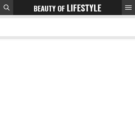
LIFESTYLE
BEAUTY OF
Ga
direct
naar
de
hoofdinhoud