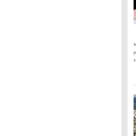
W
p
z