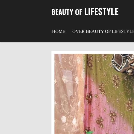
Ga
LIFESTYLE
BEAUTY OF
direct
naar
de
HOME
OVER BEAUTY OF LIFESTYL
hoofdinhoud