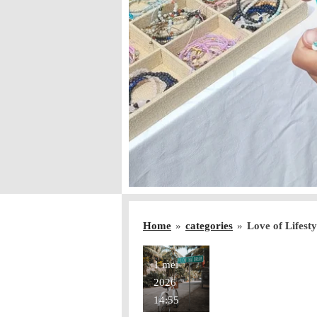
Home
»
categories
»
Love of Lifesty
1 mei
2026
14:55