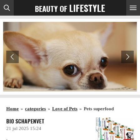
LIFESTYLE
BEAUTY OF
Ga
direct
naar
de
hoofdinhoud
Home
»
categories
»
Love of Pets
»
Pets superfood
BIO SCHAPENVET
21 jul 2025
15:24
.