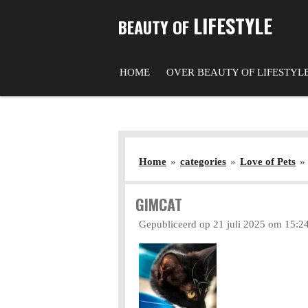
Ga
LIFESTYLE
BEAUTY OF
direct
naar
de
HOME
OVER BEAUTY OF LIFESTYL
hoofdinhoud
Home
»
categories
»
Love of Pets
»
GIMCAT
Gepubliceerd op 21 juli 2025 om 15:2