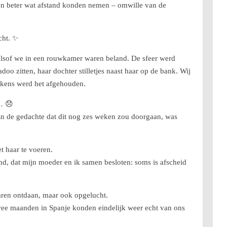
en beter wat afstand konden nemen – omwille van de
cht. ✨
 alsof we in een rouwkamer waren beland. De sfeer werd
oo zitten, haar dochter stilletjes naast haar op de bank. Wij
elkens werd het afgehouden.
d… 😞
 En de gedachte dat dit nog zes weken zou doorgaan, was
t haar te voeren.
lend, dat mijn moeder en ik samen besloten: soms is afscheid
aren ontdaan, maar ook opgelucht.
twee maanden in Spanje konden eindelijk weer echt van ons