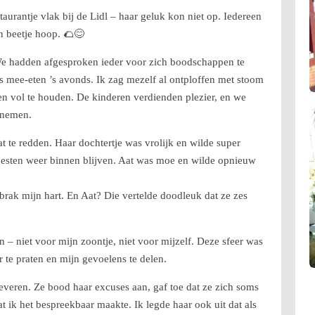
urantje vlak bij de Lidl – haar geluk kon niet op. Iedereen
n beetje hoop. 🌮😊
We hadden afgesproken ieder voor zich boodschappen te
 mee-eten ’s avonds. Ik zag mezelf al ontploffen met stoom
n vol te houden. De kinderen verdienden plezier, en we
tnemen.
 te redden. Haar dochtertje was vrolijk en wilde super
ten weer binnen blijven. Aat was moe en wilde opnieuw
 brak mijn hart. En Aat? Die vertelde doodleuk dat ze zes
n – niet voor mijn zoontje, niet voor mijzelf. Deze sfeer was
 te praten en mijn gevoelens te delen.
 leveren. Ze bood haar excuses aan, gaf toe dat ze zich soms
t ik het bespreekbaar maakte. Ik legde haar ook uit dat als