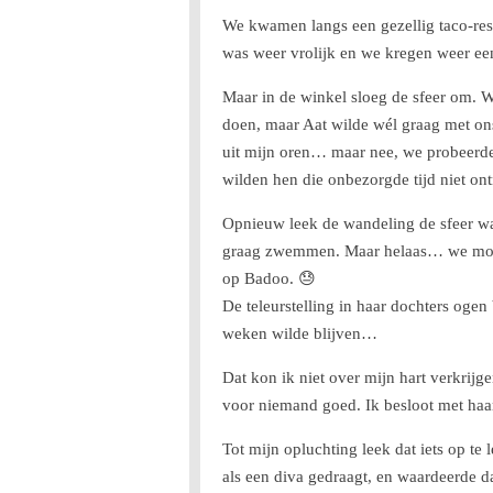
We kwamen langs een gezellig taco-resta
was weer vrolijk en we kregen weer ee
Maar in de winkel sloeg de sfeer om. 
doen, maar Aat wilde wél graag met ons
uit mijn oren… maar nee, we probeerde
wilden hen die onbezorgde tijd niet on
Opnieuw leek de wandeling de sfeer wat
graag zwemmen. Maar helaas… we moes
op Badoo. 😓
De teleurstelling in haar dochters ogen
weken wilde blijven…
Dat kon ik niet over mijn hart verkrijge
voor niemand goed. Ik besloot met haar
Tot mijn opluchting leek dat iets op te
als een diva gedraagt, en waardeerde da