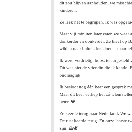
dit zou blijven aanhouden, we misschi
kinderen.
Ze leek het te begrijpen. Ik was opgelu
Maar vijf minuten later zaten we weer
donkerder en donkerder. Ze bleef op Bad
wilden naar buiten, iets doen – maar t
Ik werd verdrietig, boos, teleurgestel
Dit was niet de vriendin die ik kende.
ondraaglijk.
Ik besloot nog één keer een gesprek me
Maar dit keer verliep het zó teleurstel
beter. 💔
Ze keerde terug naar Nederland. We w
De rust keerde terug. En onze laatste 
zijn. 🌅🕊️