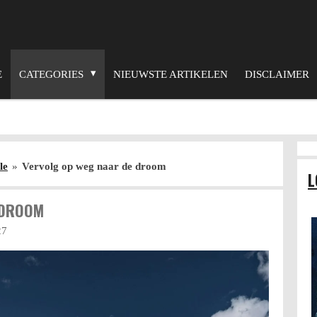
E
CATEGORIES
NIEUWSTE ARTIKELEN
DISCLAIMER
le
»
Vervolg op weg naar de droom
L
 DROOM
27