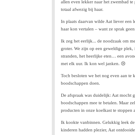
allen even lekker naar het zwembad te
totaal afwezig bij haar.
In plaats daarvan wilde Aat liever een
haar kon vertalen – want ze sprak geen
Ik zeg het eerlijk... de noodzaak om m
groter. We zijn op een geweldige plek, 
stranden, het heerlijke eten… een avond
met elk uur. Ik kon wel janken. 😢
Toch besloten we het nog even aan te ki
boodschappen doen.
De afspraak was duidelijk: Aat mocht gr
boodschappen mee te betalen. Maar zelf
producten in onze koelkast te stoppen a
Ik kookte vanbinnen. Gelukkig leek de
kinderen hadden plezier, Aat ontdooide