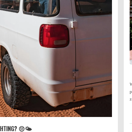
W
p
z
HTING? 😔🌤️